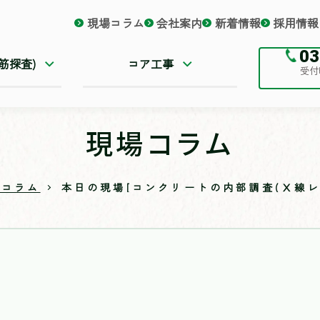
現場コラム
会社案内
新着情報
採用情報
03
筋探査)
コア工事
受付時
現場コラム
場コラム
本日の現場[コンクリートの内部調査(Ⅹ線レ