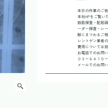
本日の作業のご
本社HPをご覧い
鉄筋探査・配筋
ーダー探査・レ
断にまつわるご
レントゲン業者
費用については
お電話でのお問
０３－６４１０
メールでのお問