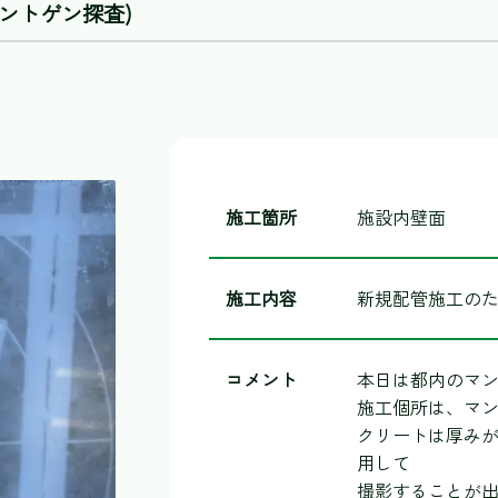
ントゲン探査)
施工箇所
施設内壁面
施工内容
新規配管施工の
コメント
本日は都内のマ
施工個所は、マ
クリートは厚み
用して
撮影することが