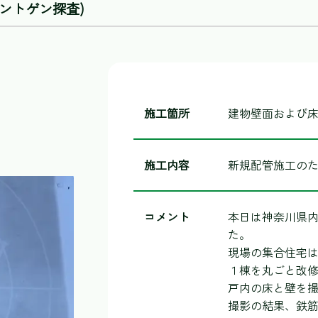
ントゲン探査)
施工箇所
建物壁面および
施工内容
新規配管施工の
コメント
本日は神奈川県
た。
現場の集合住宅
１棟を丸ごと改
戸内の床と壁を
撮影の結果、鉄