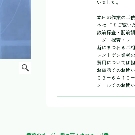
いました。
本日の作業のご
本社HPをご覧い
鉄筋探査・配筋
ーダー探査・レ
断にまつわるご
レントゲン業者
費用については
お電話でのお問
０３－６４１０
メールでのお問