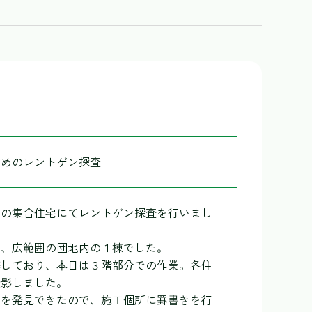
床
ためのレントゲン探査
内の集合住宅にてレントゲン探査を行いまし
は、広範囲の団地内の１棟でした。
修しており、本日は３階部分での作業。各住
撮影しました。
筋を発見できたので、施工個所に罫書きを行