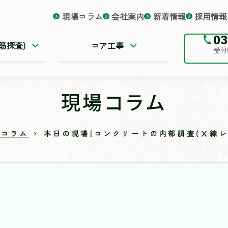
現場コラム
会社案内
新着情報
採用情報
03
筋探査)
コア工事
受付時
現場コラム
場コラム
本日の現場[コンクリートの内部調査(Ⅹ線レ